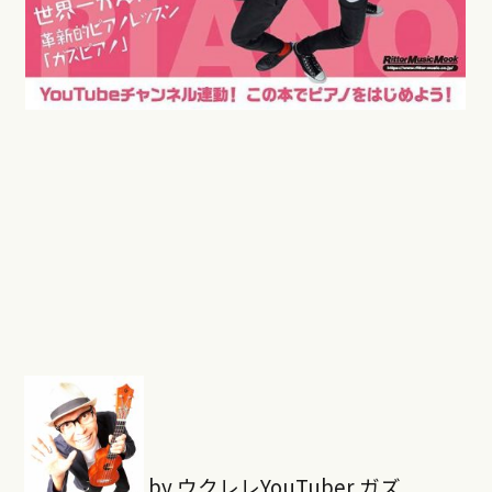
by ウクレレYouTuber ガズ