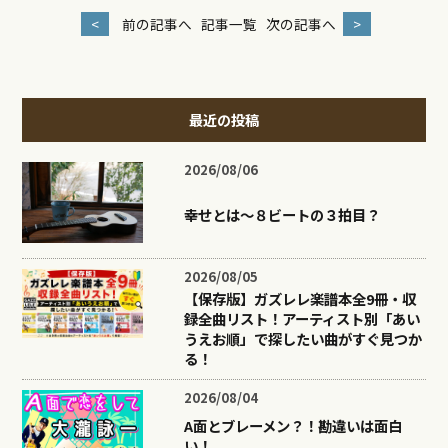
<
前の記事へ
記事一覧
次の記事へ
>
最近の投稿
2026/08/06
幸せとは〜８ビートの３拍目？
2026/08/05
【保存版】ガズレレ楽譜本全9冊・収
録全曲リスト！アーティスト別「あい
うえお順」で探したい曲がすぐ見つか
る！
2026/08/04
A面とブレーメン？！勘違いは面白
い！