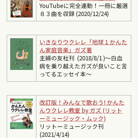
YouTubeに完全連動！一冊に厳選
８３曲を収録 (2020/12/24)
いきなりウクレレ「地球１かんた
ん家庭音楽」ガズ著
主婦の友社刊 (2018/8/1 )〜白血
病を乗り越えたガズが良いこと言
ってるエッセイ本〜
改訂版！みんなで歌おう! かんた
んウクレレ教室 by ガズ (リット
ーミュージック・ムック)
リットーミュージック刊
(2021/4/14)