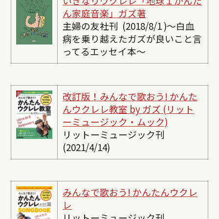
いきなりウクレレ「地球１かんた
ん家庭音楽」ガズ著
主婦の友社刊 (2018/8/1 )〜白血
病を乗り越えたガズが良いこと言
ってるエッセイ本〜
改訂版！みんなで歌おう! かんた
んウクレレ教室 by ガズ (リット
ーミュージック・ムック)
リットーミュージック刊
(2021/4/14)
みんなで歌おう! かんたんウクレ
レ
リットーミュージック刊