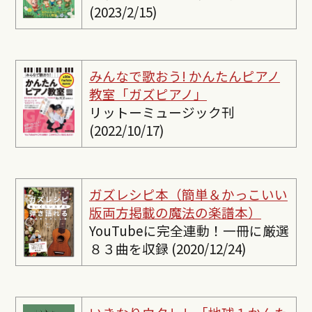
(2023/2/15)
みんなで歌おう! かんたんピ
アノ
教室「ガズピアノ」
リットーミュージック刊
(2022/10/17)
ガズレシピ本（簡単＆かっこいい
版両方掲載の魔法の楽譜本）
YouTubeに完全連動！一冊に厳選
８３曲を収録 (2020/12/24)