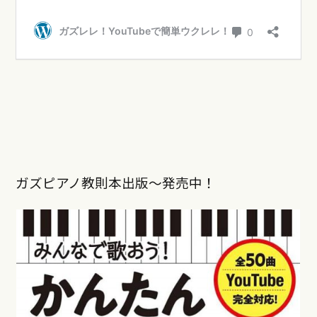
ガズピアノ教則本出版〜発売中！