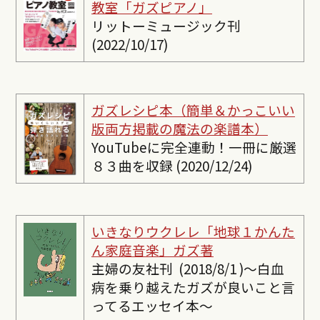
教室「ガズピアノ」
リットーミュージック刊
(2022/10/17)
ガズレシピ本（簡単＆かっこいい
版両方掲載の魔法の楽譜本）
YouTubeに完全連動！一冊に厳選
８３曲を収録 (2020/12/24)
いきなりウクレレ「地球１かんた
ん家庭音楽」ガズ著
主婦の友社刊 (2018/8/1 )〜白血
病を乗り越えたガズが良いこと言
ってるエッセイ本〜