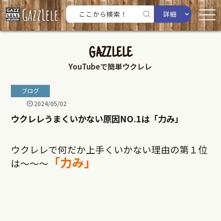
詳細
GAZZLELE
YouTubeで簡単ウクレレ
ブログ
2024/05/02
ウクレレうまくいかない原因NO.1は「力み」
ウクレレで何だか上手くいかない理由の第１位
「力み」
は〜〜〜