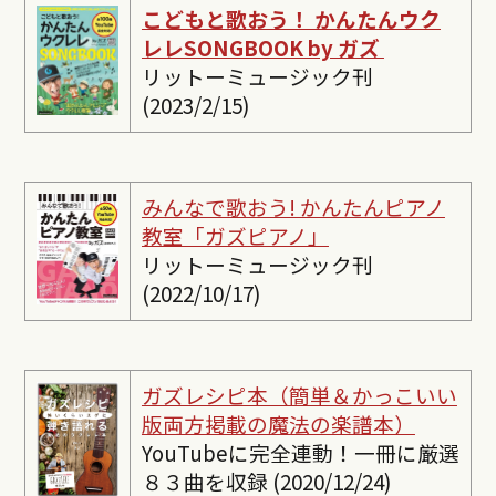
こどもと歌おう！ かんたんウク
レレSONGBOOK by ガズ
リットーミュージック刊
(2023/2/15)
みんなで歌おう! かんたんピ
アノ
教室「ガズピアノ」
リットーミュージック刊
(2022/10/17)
ガズレシピ本（簡単＆かっこいい
版両方掲載の魔法の楽譜本）
YouTubeに完全連動！一冊に厳選
８３曲を収録 (2020/12/24)