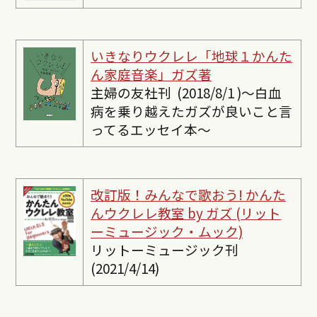
いきなりウクレレ「地球１かんた
ん家庭音楽」ガズ著
主婦の友社刊 (2018/8/1 )〜白血
病を乗り越えたガズが良いこと言
ってるエッセイ本〜
改訂版！みんなで歌おう! かんた
んウクレレ教室 by ガズ (リット
ーミュージック・ムック)
リットーミュージック刊
(2021/4/14)