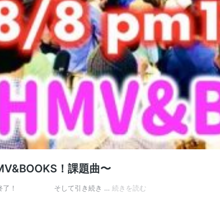
V&BOOKS！課題曲〜
8/8
にて終了！ そして引き続き …
続きを読む
ガ
ズ
の