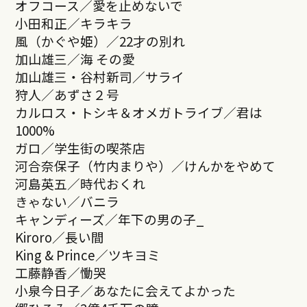
オフコース／愛を止めないで
小田和正／キラキラ
風（かぐや姫）／22才の別れ
加山雄三／海 その愛
加山雄三・谷村新司／サライ
狩人／あずさ２号
カルロス・トシキ＆オメガトライブ／君は
1000%
ガロ／学生街の喫茶店
河合奈保子（竹内まりや）／けんかをやめて
河島英五／時代おくれ
きゃない／バニラ
キャンディーズ／年下の男の子_
Kiroro／長い間
King & Prince／ツキヨミ
工藤静香／慟哭
小泉今日子／あなたに会えてよかった