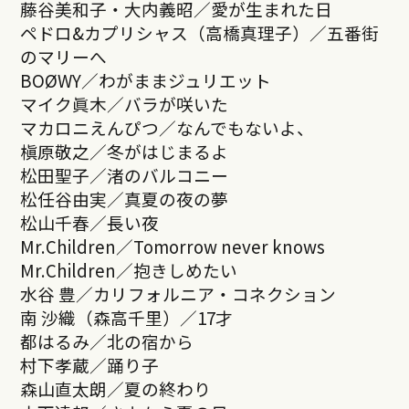
藤谷美和子・大内義昭／愛が生まれた日
ペドロ&カプリシャス（高橋真理子）／五番街
のマリーへ
BOØWY／わがままジュリエット
マイク眞木／バラが咲いた
マカロニえんぴつ／なんでもないよ、
槇原敬之／冬がはじまるよ
松田聖子／渚のバルコニー
松任谷由実／真夏の夜の夢
松山千春／長い夜
Mr.Children／Tomorrow never knows
Mr.Children／抱きしめたい
水谷 豊／カリフォルニア・コネクション
南 沙織（森高千里）／17才
都はるみ／北の宿から
村下孝蔵／踊り子
森山直太朗／夏の終わり