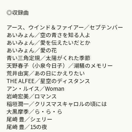
◎収録曲
アース、ウインド＆ファイアー／セプテンバー
あいみょん／空の青さを知る人よ
あいみょん／愛を伝えたいだとか
あいみょん／愛の花
青い三角定規／太陽がくれた季節
天野春子（小泉今日子）／潮騒のメモリー
荒井由実／あの日にかえりたい
THE ALFEE／星空のディスタンス
アン・ルイス／Woman
岩崎宏美／ロマンス
稲垣潤一／クリスマスキャロルの頃には
大黒摩季／ら・ら・ら
尾崎 豊／シェリー
尾崎 豊／15の夜