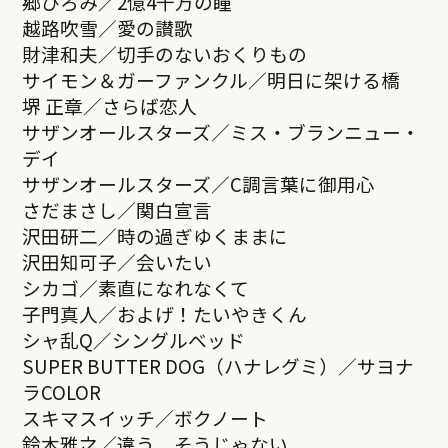
郷ひろみ／2億4千万の瞳
越路吹雪／愛の讃歌
財津和夫／切手のないおくりもの
サイモン＆ガーファンクル／明日に架ける橋
堺 正章／さらば恋人
サザンオールスターズ／ミス・ブランニュー・
デイ
サザンオールスターズ／C調言葉に御用心
さだまさし／関白宣言
沢田研二／時の過ぎゆくままに
沢田知可子／会いたい
シカゴ／素直になれなくて
子門真人／およげ！たいやきくん
シャ乱Q／シングルベッド
SUPER BUTTER DOG（ハナレグミ）／サヨナ
ラCOLOR
スキマスイッチ／ボクノート
鈴木雅之／違う、そうじゃない