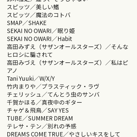
スピッツ／美しい鰭
スピッツ／魔法のコトバ
SMAP／SHAKE
SEKAI NO OWARI／眠り姫
SEKAI NO OWARI／Habit
高田みずえ（サザンオールスターズ）／そんな
ヒロシに騙されて
高田みづえ（サザンオールスターズ）／私はピ
アノ
Tani Yuuki／W/X/Y
竹内まりや／プラスティック・ラヴ
チェリッシュ／てんとう虫のサンバ
千賀かほる／真夜中のギター
チャゲ＆飛鳥／SAY YES
TUBE／SUMMER DREAM
テレサ・テン／別れの予感
DREAMS COME TRUE／やさしいキスをして