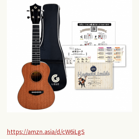
https://amzn.asia/d/cW6iLgS