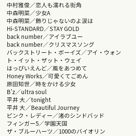
中村雅俊／恋人も濡れる街角
中森明菜／少女A
中森明菜／飾りじゃないのよ涙は
Hi-STANDARD／STAY GOLD
back number／アイラブユー
back number／クリスマスソング
バックストリート・ボーイズ／アイ・ウォン
ト・イット・ザット・ウェイ
はっぴいえんど／風をあつめて
Honey Works／可愛くてごめん
原田知世／時をかける少女
B’z／ultra soul
平井 大／tonight
平井 大／Beautiful Journey
ピンク・レディー／渚のシンドバッド
フィンガー5／学園天国
ザ・ブルーハーツ／1000のバイオリン