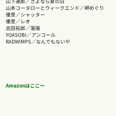
山下達郎／さよなら夏の日
山本コータローとウィークエンド／岬めぐり
優里／シャッター
優里／レオ
吉田拓郎／落陽
YOASOBI／アンコール
RADWIMPS／なんでもないや
Amazonはここー