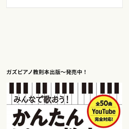
ガズピアノ教則本出版〜発売中！