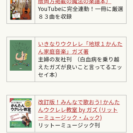
版両方掲載の魔法の楽譜本）
YouTubeに完全連動！一冊に厳選
８３曲を収録
いきなりウクレレ「地球１かんた
ん家庭音楽」ガズ著
主婦の友社刊 （白血病を乗り越
えたガズが良いこと言ってるエッ
セイ本）
改訂版！みんなで歌おう! かんた
んウクレレ教室 by ガズ (リット
ーミュージック・ムック)
リットーミュージック刊