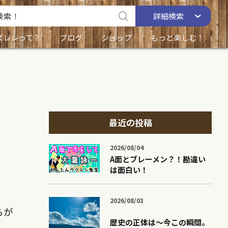
詳細
検索
ズレレって？
ブログ
ショップ
もっと楽しむ！
最近の投稿
2026/08/04
A面とブレーメン？！勘違い
は面白い！
2026/08/03
らが
歴史の正体は〜今この瞬間。