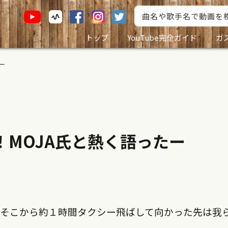
トップ
YouTube完全ガイド
ガ
ー
入！MOJA氏と熱く語ったー
がそこから約１時間タクシー飛ばして向かった先は我