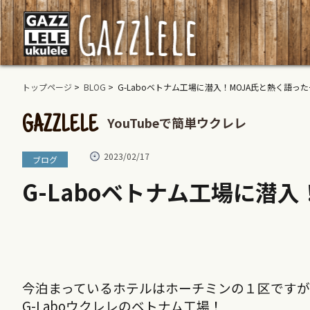
トップページ
>
BLOG
> G-Laboベトナム工場に潜入！MOJA氏と熱く語った
YouTubeで簡単ウクレレ
GAZZLELE
2023/02/17
ブログ
G-Laboベトナム工場に潜
今泊まっているホテルはホーチミンの１区です
G-Laboウクレレのベトナム工場！