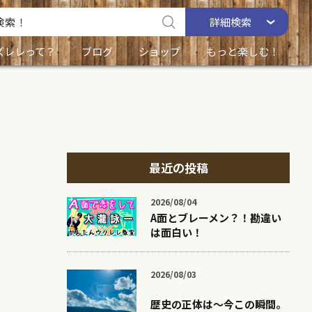
詳細
検索
ズレレって？
ブログ
ショップ
もっと楽しむ！
最近の投稿
2026/08/04
A面とブレーメン？！勘違い
は面白い！
2026/08/03
歴史の正体は〜今この瞬間。