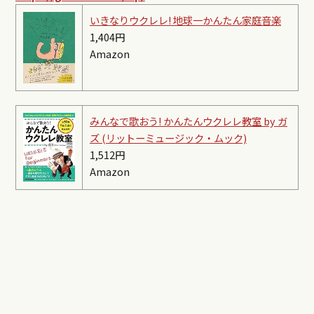
いきなりウクレレ! 地球一かんたん家庭音楽
1,404円
Amazon
みんなで歌おう! かんたんウクレレ教室 by ガ
ズ (リットーミュージック・ムック)
1,512円
Amazon