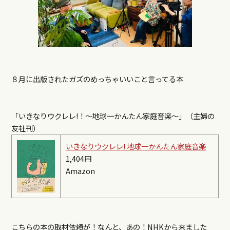
８月に出版されたガズのめっちゃいいこと言ってる本
「いきなりウクレレ
!
！～地球一かんたん家庭音楽～」（主婦の
友社刊）
いきなりウクレレ! 地球一かんたん家庭音楽
1,404円
Amazon
こちらの本の取材依頼が！なんと、あの！NHKから来ました