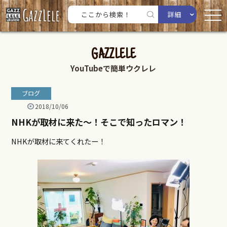
詳細
GAZZLELE
YouTubeで簡単ウクレレ
ブログ
2018/10/06
NHKが取材に来た〜！そこで知ったロマン！
NHKが取材に来てくれたー！