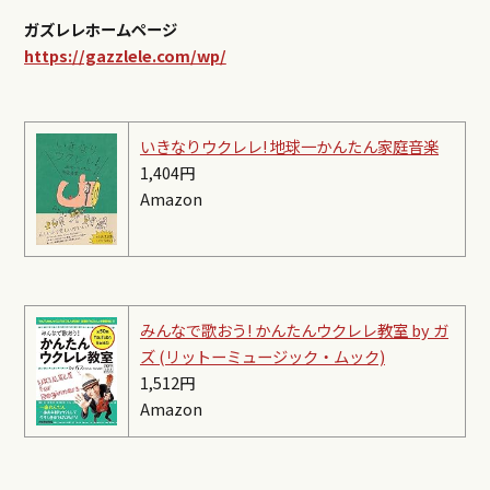
ガズレレホームページ
https://gazzlele.com/wp/
いきなりウクレレ! 地球一かんたん家庭音楽
1,404円
Amazon
みんなで歌おう! かんたんウクレレ教室 by ガ
ズ (リットーミュージック・ムック)
1,512円
Amazon