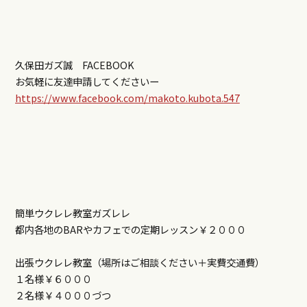
久保田ガズ誠 FACEBOOK
お気軽に友達申請してくださいー
https://www.facebook.com/makoto.kubota.547
簡単ウクレレ教室ガズレレ
都内各地のBARやカフェでの定期レッスン￥２０００
出張ウクレレ教室（場所はご相談ください＋実費交通費）
１名様￥６０００
２名様￥４０００づつ