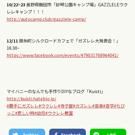
10/22~23
長野県飯田市「妙琴公園キャンプ場」GAZZLELEウク
レレキャンプ！！！
http://autocamp.club/gazzlele-camp/
12/11
錦糸町シルクロードカフェで「ガズレレ大発表会！」
16:30~
https://www.facebook.com/events/479031768964041/
マイハニーのなんでも手作りDIYなブログ「Kuisti」
http://kuisti.hateblo.jp/
#勝手にガズレレ
#ウクレレ
#寺子屋
#ガズレレ
#音楽
#音学
#ちび
っこ
#悲しい時
#幼児
#ウクレレ教室
Twitter
Facebook
LINE