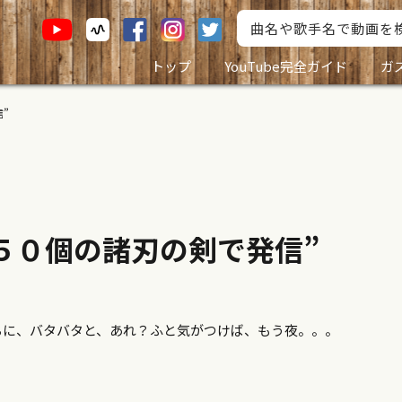
トップ
YouTube完全ガイド
ガ
”
５０個の諸刃の剣で発信”
ちに、バタバタと、あれ？ふと気がつけば、もう夜。。。