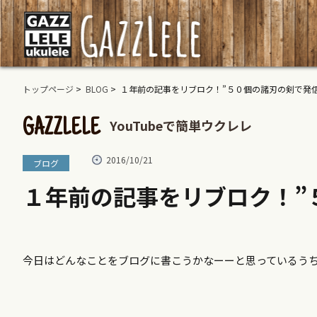
トップページ
>
BLOG
> １年前の記事をリブロク！”５０個の諸刃の剣で発信
YouTubeで簡単ウクレレ
GAZZLELE
2016/10/21
ブログ
１年前の記事をリブロク！”
今日はどんなことをブログに書こうかなーーと思っているう