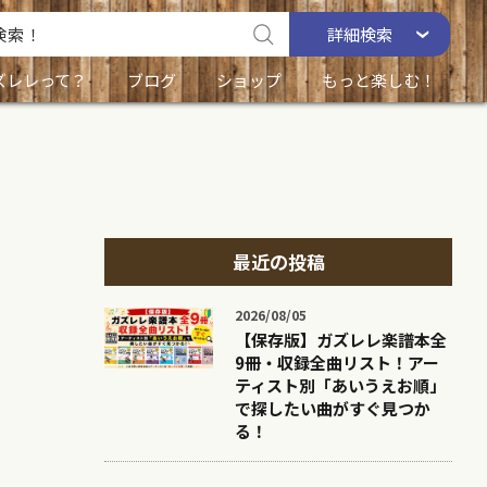
詳細
検索
ズレレって？
ブログ
ショップ
もっと楽しむ！
最近の投稿
2026/08/05
【保存版】ガズレレ楽譜本全
9冊・収録全曲リスト！アー
ティスト別「あいうえお順」
で探したい曲がすぐ見つか
る！