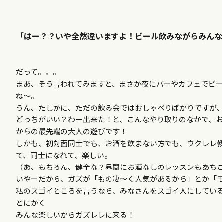
「はー？？いや全然違いますよ！ビール飲みながらみんな
だって。。。
まあ、そう言われてみますと、まさか夜にバーやカフェでビ
ね～。
うん、たしかに、ただの飲み会ではおしゃべりばかりですが
どっちがいい？わー出来た！と、こんなやり取りのなかで、
からの最先端の大人の遊びです！
しかも、初対面同士でも、お酒を飲まない方でも、ウクレレ
て、同士になれて、楽しい。
（あ、もちろん、健全な？昼間にお酒なしのレッスンもあち
いやーだから、ガズが「もの凄～く人気があるから」とか「
私のスゴイところを言うなら、みなさんをスゴイ人にしてい
とにかく
みんな楽しいからガズレレに来る！