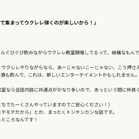
で集まってウクレレ弾くのが楽しいから！」
ールぐびぐび飲みながらウクレレ教室開催してるって、結構なもん
、ウクレレやりながらなら、あーじゃないこーじゃない、こう押さ
お酒も飲んで、これは、新しいエンターテイメントかもしれません
教室なら会話内容に共通点がかなり多いので、あっという間に仲良
こちでたーくさんやっていますのでご安心ください！）
モテモテだから」とか、まったくトンチンカンな話です。
るところなんです！