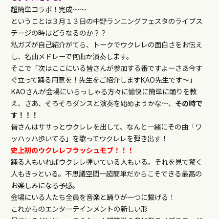
超簡単コラボ！完成～～
ということは３月１３日の中野ランニングフェスタのライブス
テージの時はどうなるのか？？
私ガズが自己紹介がてら、トークでウクレレの面白さをお伝え
し、名曲メドレーで何曲か演奏します。
そこで「次はここにいる皆さんが参加する番ですよーさあ今す
ぐ立って踊る用意を！先生をご紹介しますKAO先生です～」
KAOさんが会場にいらっしゃる方々に愉快に簡単に踊りを教
え、さあ、そろそろダンスと演奏を始めようかな～、
その時で
す！！！
皆さんはササっとウクレレを出して、なんと一緒にその曲「ワ
ッハッハ歩いてる」を歌ってウクレレを弾き出す！
史上初のウクレレフラッシュモブ！！！
踊る人もいればウクレレ弾いている人もいる。それを見て驚く
人もきっといる。不思議空間ー超簡単だからこそできる最高の
お楽しみになる予感。
会場にいる人たち全員を音楽と踊りが一つに繋げる！
これからのエンターテインメントの新しい形