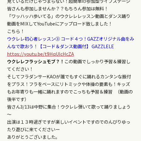
見ているだけじゃつまらない！超簡単の参加型ライブステージ
皆さんも参加しませんか？？もちろん参加は無料！
「ワッハッハ歩いてる」のウクレレレッスン動画とダンス踊り
動画をMIXしてYouTubeにアップロード致しました！
こちら！
ウクレレ初心者レッスン③ コード４つ！GAZZオリジナル曲をみ
んなで歌おう！【コード＆ダンス動画付】 GAZZLELE
https://youtu.be/t9HqUlcHcZA
ウクレレフラッシュモブ？！
この動画でしっかり予習＆練習し
てください！
そしてフラダンサーKAOが誰でもすぐに踊れるカンタンな振付
をプラス！フラをベースにリトミックや体操の要素も！キッズ
もお年寄りも一緒に踊れますのでこっちも予習＆練習 （動画の
後半です）
皆さん3/13は中野に集合！ウクレレ弾いて歌って踊りましょう
～
出演は１３時過ぎですが楽しいイベントですのでのんびりゆっ
たり遊びに来てくださいー
ありがとうございました。