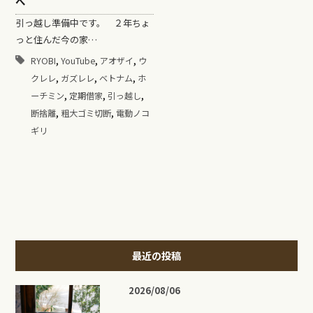
へ
引っ越し準備中です。 ２年ちょ
っと住んだ今の家…
,
,
,
RYOBI
YouTube
アオザイ
ウ
,
,
,
クレレ
ガズレレ
ベトナム
ホ
,
,
,
ーチミン
定期借家
引っ越し
,
,
断捨離
粗大ゴミ切断
電動ノコ
ギリ
最近の投稿
2026/08/06