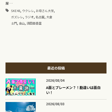
屋 …
,
,
,
SKE48
ウクレレ
お母さん大学
,
,
,
ガズレレ
ラジオ
名古屋
大倉
,
,
士門
金山
須田亜香里
最近の投稿
2026/08/04
A面とブレーメン？！勘違いは面白
い！
2026/08/03