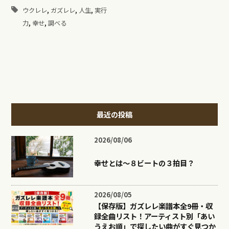
,
,
,
ウクレレ
ガズレレ
人生
実行
,
,
力
幸せ
調べる
最近の投稿
2026/08/06
幸せとは〜８ビートの３拍目？
2026/08/05
【保存版】ガズレレ楽譜本全9冊・収
録全曲リスト！アーティスト別「あい
うえお順」で探したい曲がすぐ見つか