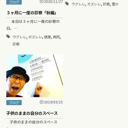
2020/11/27
ブログ
,
,
,
ウクレレ
ガズレレ
診察
豊か
３ヶ月に一度の診察「秋編」
本日は３ヶ月に一度の診察の
日。…
,
,
,
,
ウクレレ
ガズレレ
健康
病院
診察
2019/03/15
ブログ
子供のままの自分のスペース
子供のままの自分のスペース