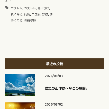
&…
,
,
,
ウクレレ
ガズレレ
悪ふざけ
,
,
,
,
我に帰る
病院
白血病
診察
調
,
子にのる
骨髄移植
最近の投稿
2026/08/03
歴史の正体は〜今この瞬間。
2026/08/02