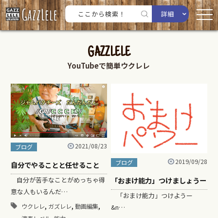
詳細
GAZZLELE
YouTubeで簡単ウクレレ
2021/08/23
ブログ
2019/09/28
ブログ
自分でやることと任せること
「おまけ能力」つけましょうー
自分が苦手なことがめっちゃ得
意な人もいるんだ…
「おまけ能力」つけようー
,
,
,
ウクレレ
ガズレレ
動画編集
&n…
,