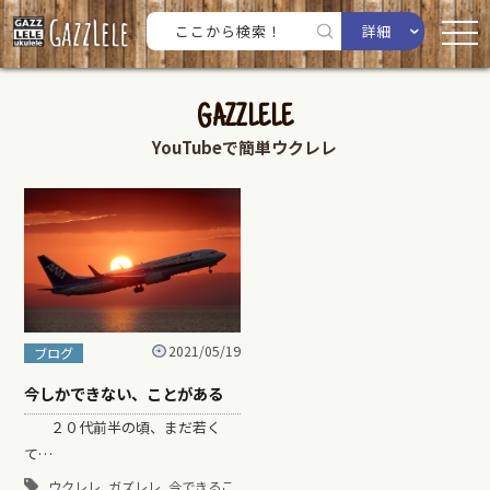
詳細
GAZZLELE
YouTubeで簡単ウクレレ
2021/05/19
ブログ
今しかできない、ことがある
２０代前半の頃、まだ若く
て…
,
,
ウクレレ
ガズレレ
今できるこ