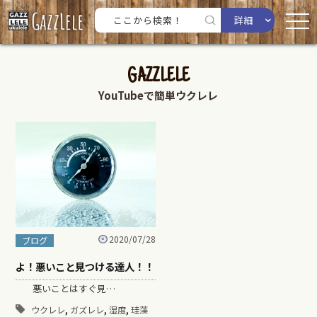
詳細
GAZZLELE
YouTubeで簡単ウクレレ
2020/07/28
ブログ
よ！悪いこと見つける達人！！
悪いことはすぐ見…
,
,
,
ウクレレ
ガズレレ
湿度
珪藻