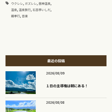
,
,
,
ウクレレ
ガズレレ
昼神温泉
,
,
,
温泉
温泉旅行
石苔亭いしだ
,
親孝行
音楽
最近の投稿
2026/08/09
１日の主導権は朝にある！
2026/08/08