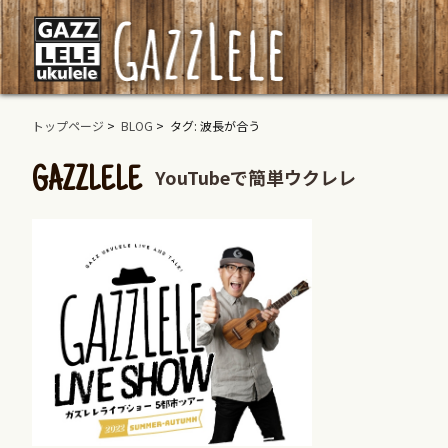
トップページ
>
BLOG
> タグ: 波長が合う
YouTubeで簡単ウクレレ
GAZZLELE