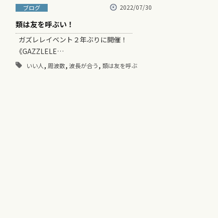
2022/07/30
ブログ
類は友を呼ぶい！
ガズレレイベント２年ぶりに開催！
《GAZZLELE…
,
,
,
いい人
周波数
波長が合う
類は友を呼ぶ