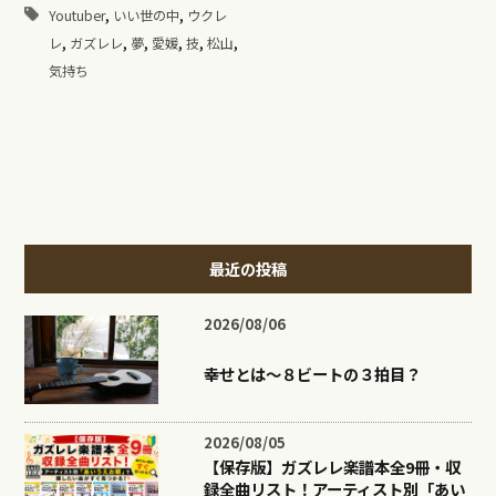
,
,
Youtuber
いい世の中
ウクレ
,
,
,
,
,
,
レ
ガズレレ
夢
愛媛
技
松山
気持ち
最近の投稿
2026/08/06
幸せとは〜８ビートの３拍目？
2026/08/05
【保存版】ガズレレ楽譜本全9冊・収
録全曲リスト！アーティスト別「あい