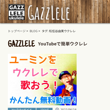
トップページ
>
BLOG
> タグ: 松任谷由実ウクレレ
YouTubeで簡単ウクレレ
GAZZLELE
2022/06/16
YouTubeガイド
ブログ