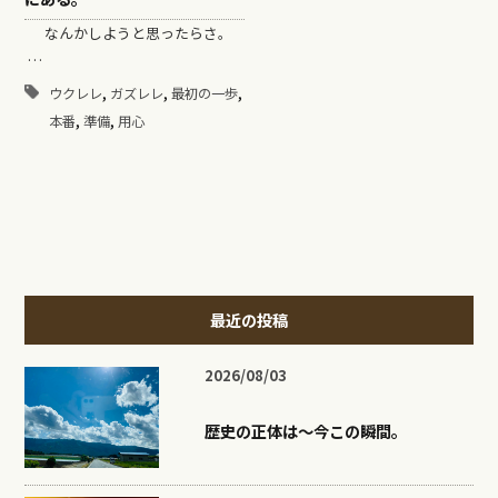
なんかしようと思ったらさ。
…
,
,
,
ウクレレ
ガズレレ
最初の一歩
,
,
本番
準備
用心
最近の投稿
2026/08/03
歴史の正体は〜今この瞬間。