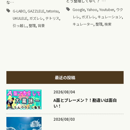
どう整理してゆく？ …
な…
,
,
,
Google
Yahoo
Youtuber
ウク
,
,
,
G-LABO
GAZZLELE
tetorisu
,
,
,
レレ
ガズレレ
キュレーション
,
,
,
UKULELE
ガズレレ
テトリス
,
,
キュレーター
整理
検索
,
,
引っ越し
整理
背景
最近の投稿
2026/08/04
A面とブレーメン？！勘違いは面白
い！
2026/08/03