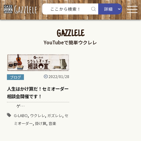
詳細
GAZZLELE
YouTubeで簡単ウクレレ
2022/01/28
ブログ
人生はかけ算だ！セミオーダー
相談会開催です！
ゲ…
,
,
,
G-LABO
ウクレレ
ガズレレ
セ
,
,
ミオーダー
掛け算
音楽