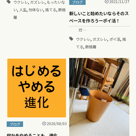
,
,
2021/11/27
ブログ
ウクレレ
ガズレレ
もったいな
,
,
,
,
い
人生
勿体ない
捨てる
断捨
新しいこと始めたいならそのス
離
ペースを作ろうーポイ活！
ガ…
,
,
,
ウクレレ
ガズレレ
ポイ活
捨
,
てる
断捨離
2020/08/03
ブログ
何かをやめることも、進化