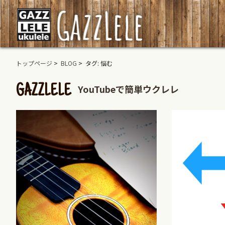
トップページ
>
BLOG
> タグ: 悩む
YouTubeで簡単ウクレレ
GAZZLELE