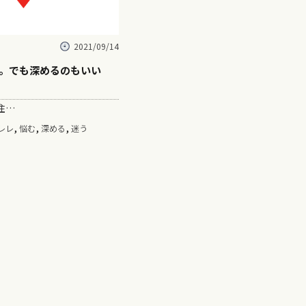
2021/09/14
。でも深めるのもいい
住…
,
,
,
レレ
悩む
深める
迷う