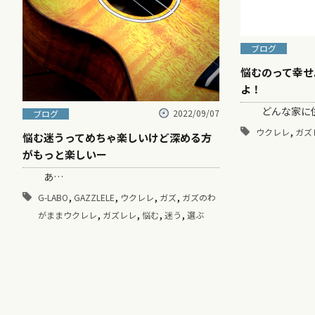
ブログ
悩むのって幸せ
よ！
どんな家に
2022/09/07
ブログ
,
ウクレレ
ガズ
悩む迷うってめちゃ楽しいけど深める方
がもっと楽しいー
あ…
,
,
,
,
G-LABO
GAZZLELE
ウクレレ
ガズ
ガズのわ
,
,
,
,
がままウクレレ
ガズレレ
悩む
迷う
選ぶ