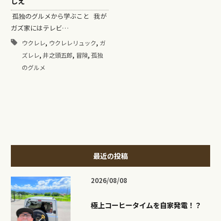
しえ
孤独のグルメから学ぶこと 我が
ガズ家にはテレビ…
,
,
ウクレレ
ウクレレリュック
ガ
,
,
,
ズレレ
井之頭五郎
冒険
孤独
のグルメ
最近の投稿
2026/08/08
極上コーヒータイムを自家発電！？