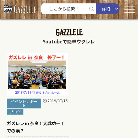
詳細
GAZZLELE
YouTubeで簡単ウクレレ
2019/07/15
イベントレポー
ト
ブログ
ガズレレ in 奈良！大成功ー！
での涙？