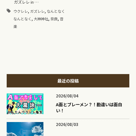
ガズレレ in …
,
,
ウクレレ
ガズレレ
なんとなく
,
,
,
なんとなく
大神神社
奈良
音
楽
最近の投稿
2026/08/04
A面とブレーメン？！勘違いは面白
い！
2026/08/03