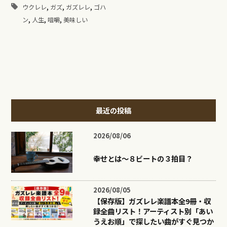
,
,
,
ウクレレ
ガズ
ガズレレ
ゴハ
,
,
,
ン
人生
咀嚼
美味しい
最近の投稿
2026/08/06
幸せとは〜８ビートの３拍目？
2026/08/05
【保存版】ガズレレ楽譜本全9冊・収
録全曲リスト！アーティスト別「あい
うえお順」で探したい曲がすぐ見つか