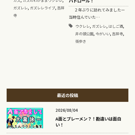
パトロール！
ガズ
ガズのわがままウクレレ
,
,
ガズレレ
ガズレレライブ
吉祥
２年ぶりに訪れてみましたー
寺
当時住んでいた…
,
,
,
ウクレレ
ガズレレ
はしご酒
,
,
,
井の頭公園
今がいい
吉祥寺
街歩き
最近の投稿
2026/08/04
A面とブレーメン？！勘違いは面白
い！