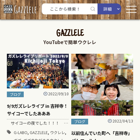
詳細
GAZZLELE
YouTubeで簡単ウクレレ
2022/09/10
ブログ
9/9ガズレレライブ in 吉祥寺！
サイコーでしたあああ
2022/04/13
ブログ
サイコーの夜でした！！！ …
,
,
,
G-LABO
GAZZLELE
ウクレレ
以前住んでいた町へ「吉祥寺」
,
,