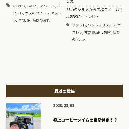
しえ
,
,
,
G-LABO
GAZZ
GAZZLELE
ウ
孤独のグルメから学ぶこと 我が
,
,
クレレ
ガズのウクレレ
ガズレ
ガズ家にはテレビ…
,
,
,
レ
冒険
旅
時間の流れ
,
,
ウクレレ
ウクレレリュック
ガ
,
,
,
ズレレ
井之頭五郎
冒険
孤独
のグルメ
最近の投稿
2026/08/08
極上コーヒータイムを自家発電！？