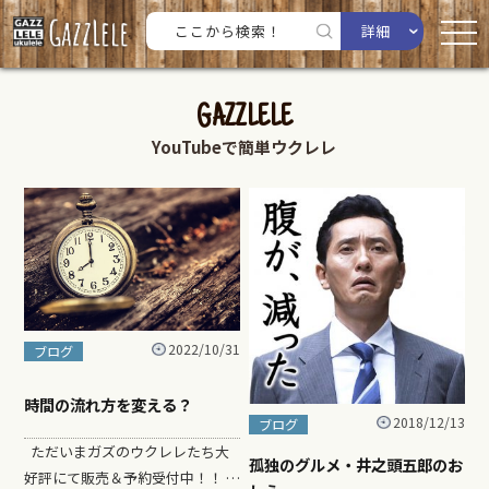
詳細
GAZZLELE
YouTubeで簡単ウクレレ
2022/10/31
ブログ
時間の流れ方を変える？
2018/12/13
ブログ
ただいまガズのウクレレたち大
孤独のグルメ・井之頭五郎のお
好評にて販売＆予約受付中！！ …