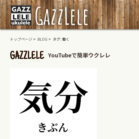
トップページ
>
BLOG
> タグ: 働く
YouTubeで簡単ウクレレ
GAZZLELE