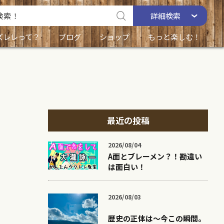
詳細
検索
ズレレって？
ブログ
ショップ
もっと楽しむ！
最近の投稿
2026/08/04
A面とブレーメン？！勘違い
は面白い！
2026/08/03
歴史の正体は〜今この瞬間。