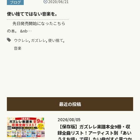
2020/06/21
ブログ
使い捨てではない音楽を。
先日発売開始になったこちら
の本。 &nb…
,
,
,
ウクレレ
ガズレレ
使い捨て
音楽
最近の投稿
2026/08/05
【保存版】ガズレレ楽譜本全9冊・収
録全曲リスト！アーティスト別「あい
うえお順」で探したい曲がすぐ見つか