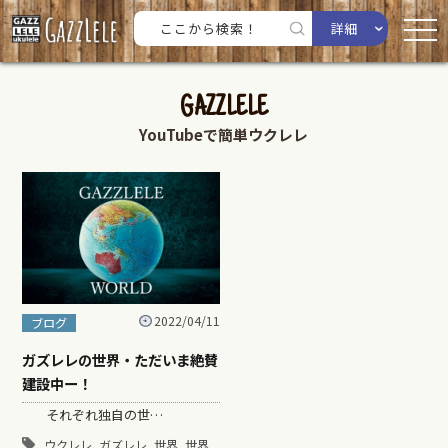
詳細
GAZZLELE
YouTubeで簡単ウクレレ
2022/04/11
ブログ
ガズレレの世界・ただいま絶賛
建設中ー！
それぞれ独自の世…
,
,
,
ウクレレ
ガズレレ
世界
世界