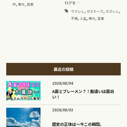
ログを…
,
,
中
幸せ
音楽
,
,
,
ウクレレ
ガズトーク
ガズレレ
,
,
,
不幸
人生
幸せ
音楽
最近の投稿
2026/08/04
A面とブレーメン？！勘違いは面白
い！
2026/08/03
歴史の正体は〜今この瞬間。