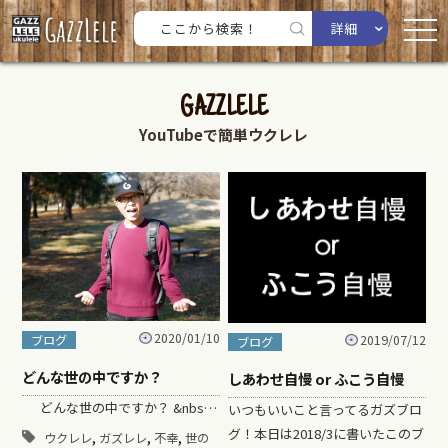
詳細
GAZZLELE
YouTubeで簡単ウクレレ
2020/01/10
2019/07/12
ブログ
ブログ
どんな世の中ですか？
しあわせ自慢 or ふこう自慢
どんな世の中ですか？ &nbs…
いつもいいこと言ってるガズブロ
グ！本日は2018/3に書いたこのブ
,
,
,
ウクレレ
ガズレレ
不幸
世の