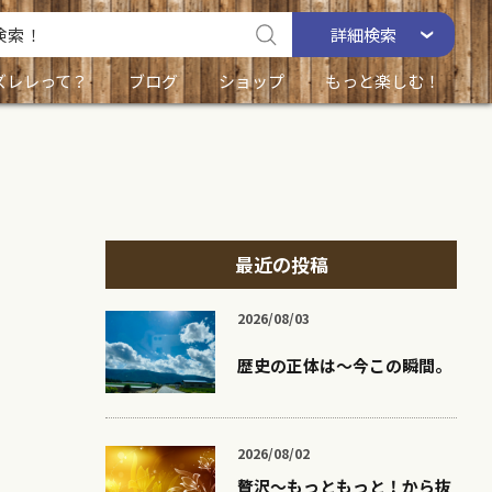
詳細
検索
ズレレって？
ブログ
ショップ
もっと楽しむ！
最近の投稿
2026/08/03
歴史の正体は〜今この瞬間。
2026/08/02
贅沢〜もっともっと！から抜