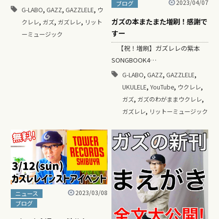
2023/04/07
ブログ
,
,
,
G-LABO
GAZZ
GAZZLELE
ウ
ガズの本またまた増刷！感謝で
,
,
,
クレレ
ガズ
ガズレレ
リット
すー
ーミュージック
【祝！増刷】ガズレレの紫本
SONGBOOK4…
,
,
,
G-LABO
GAZZ
GAZZLELE
,
,
,
UKULELE
YouTube
ウクレレ
,
,
ガズ
ガズのわがままウクレレ
,
ガズレレ
リットーミュージック
2023/03/08
ニュース
ブログ