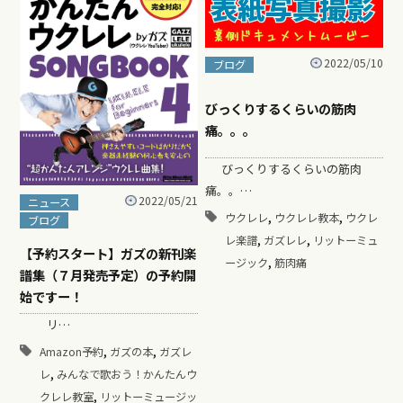
2022/05/10
ブログ
びっくりするくらいの筋肉
痛。。。
びっくりするくらいの筋肉
痛。。…
2022/05/21
ニュース
,
,
ウクレレ
ウクレレ教本
ウクレ
ブログ
,
,
レ楽譜
ガズレレ
リットーミュ
【予約スタート】ガズの新刊楽
,
ージック
筋肉痛
譜集（７月発売予定）の予約開
始ですー！
リ…
,
,
Amazon予約
ガズの本
ガズレ
,
レ
みんなで歌おう！かんたんウ
,
クレレ教室
リットーミュージッ