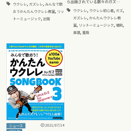
ら出版されている数々のガズ…
,
,
ウクレレ
ガズレレ
みんなで歌
,
,
,
,
ウクレレ
ウクレレ初心者
ガズ
おうかんたんウクレレ教室
リッ
,
,
ガズレレ
かんたんウクレレ教
トーミュージック
出版
,
,
,
室
リットーミュージック
増刷
,
楽譜
重版
2021/07/14
ニュース