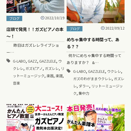
2022/10/19
ブログ
2022/09/12
店頭で発見！！ガズピアノの本
ブログ
～！
めちゃ集中する時間って、あ
昨日はガズレレライブショ
る？？
ー…
何かにめちゃ集中する時間って
,
,
,
G-LABO
GAZZ
GAZZLELE
ウ
ありますか？ &…
,
,
,
クレレ
ガズピアノ
ガズレレ
リ
,
,
,
G-LABO
GAZZLELE
ウクレレ
,
,
,
ットーミュージック
楽器
楽譜
,
ガズのわがままウクレレ
ガズレ
音楽
,
,
レ
ダラー
リットーミュージッ
,
ク
集中力