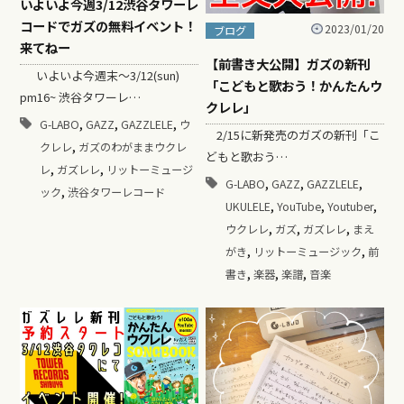
いよいよ今週3/12渋谷タワーレ
コードでガズの無料イベント！
2023/01/20
ブログ
来てねー
【前書き大公開】ガズの新刊
いよいよ今週末〜3/12(sun)
「こどもと歌おう！かんたんウ
pm16~ 渋谷タワーレ…
クレレ」
,
,
,
G-LABO
GAZZ
GAZZLELE
ウ
2/15に新発売のガズの新刊「こ
,
クレレ
ガズのわがままウクレ
どもと歌おう…
,
,
レ
ガズレレ
リットーミュージ
,
,
,
G-LABO
GAZZ
GAZZLELE
,
ック
渋谷タワーレコード
,
,
,
UKULELE
YouTube
Youtuber
,
,
,
ウクレレ
ガズ
ガズレレ
まえ
,
,
がき
リットーミュージック
前
,
,
,
書き
楽器
楽譜
音楽