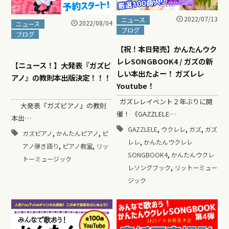
2022/07/13
ニュース
2022/08/04
ニュース
ブログ
ブログ
【祝！本日発売】かんたんウク
レレSONGBOOK4 / ガズの新
【ニュース！】大発表『ガズピ
しい本出たよー！ ガズレレ
アノ』の教則本出版決定！！！
Youtube！
ガズレレイベント２年ぶりに開
大発表『ガズピアノ』の教則
催！ 《GAZZLELE…
本出…
,
,
,
GAZZLELE
ウクレレ
ガズ
ガズ
,
,
ガズピアノ
かんたんピアノ
ピ
,
レレ
かんたんウクレレ
,
,
アノ弾き語り
ピアノ教室
リッ
,
SONGBOOK4
かんたんウクレ
トーミュージック
,
レソングブック
リットーミュー
ジック