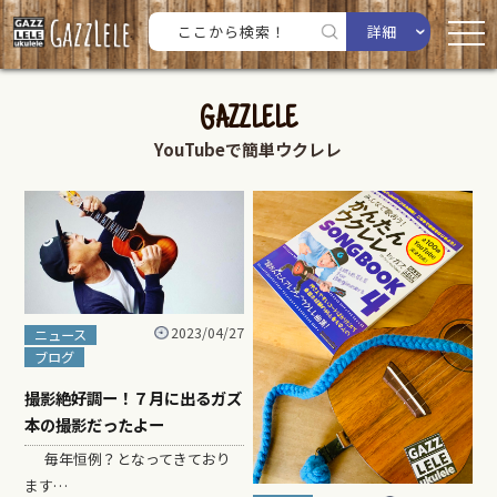
詳細
GAZZLELE
YouTubeで簡単ウクレレ
2023/04/27
ニュース
ブログ
撮影絶好調ー！７月に出るガズ
本の撮影だったよー
毎年恒例？となってきており
ます…