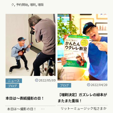
,
,
,
ク
予約開始
増刷
増版
2022/05/09
ニュース
2022/04/20
ブログ
ブログ
【増刷決定】ガズレレの緑本が
本日は〜表紙撮影の日！
またまた重版！
リットーミュージック社さまか
本日は〜撮影の日！ …