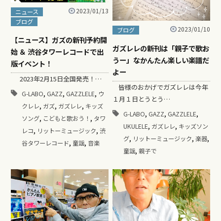
2023/01/13
ニュース
ブログ
2023/01/10
ブログ
【ニュース】ガズの新刊予約開
ガズレレの新刊は「親子で歌お
始 ＆ 渋谷タワーレコードで出
うー」なかんたん楽しい楽譜だ
版イベント！
よー
2023年2月15日全国発売！…
皆様のおかげでガズレレは今年
,
,
,
G-LABO
GAZZ
GAZZLELE
ウ
１月１日とうとう…
,
,
,
クレレ
ガズ
ガズレレ
キッズ
,
,
,
G-LABO
GAZZ
GAZZLELE
,
,
ソング
こどもと歌おう！
タワ
,
,
UKULELE
ガズレレ
キッズソン
,
,
レコ
リットーミュージック
渋
,
,
,
グ
リットーミュージック
楽器
,
,
谷タワーレコード
童謡
音楽
,
童謡
親子で