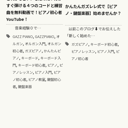
すぐ弾ける４つのコードと練習
かんたんガズレレ式で【ピア
曲を無料動画で！ピアノ初心者
ノ・鍵盤楽器】始めませんか？
YouTube！
音楽経験０で…
以前このブログ⬇︎でお伝えした
「新しく始めた…
,
,
GAZZ PIANO
GAZZPIANO
オ
,
,
,
,
ルガン
オルガン入門
オルガン
ガズピアノ
キーボード初心者
,
,
,
,
初心者
ガズピアノ
かんたんピ
ピアノレッスン
ピアノ入門
ピ
,
,
アノ
キーボード
キーボード入
アノ初心者
,
,
,
門
キーボード初心者
ピアノ
ピ
,
,
アノレッスン
ピアノ入門
ピア
,
,
ノ初心者
ピアノ教室
鍵盤初心
,
者
鍵盤楽器