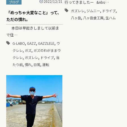
2022/12/21
行ってきましたー &nbs…
ブログ
,
,
,
ガズレレ
ジムニー
ドライブ
「めっちゃ大変なこと」って、
,
,
八ヶ岳
八ヶ岳食工房
生ハム
ただの慣れ。
本日は早起きしまして以前ま
で住…
,
,
,
G-LABO
GAZZ
GAZZLELE
ウ
,
,
クレレ
ガズ
ガズのわがままウ
,
,
,
クレレ
ガズレレ
ドライブ
当
,
,
,
たり前
慣れ
日常
運転