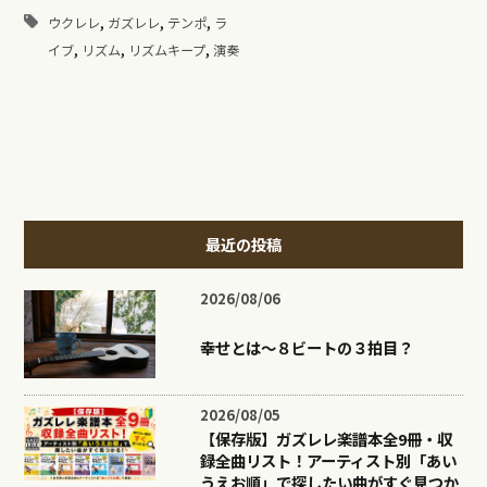
,
,
,
ウクレレ
ガズレレ
テンポ
ラ
,
,
,
イブ
リズム
リズムキープ
演奏
最近の投稿
2026/08/06
幸せとは〜８ビートの３拍目？
2026/08/05
【保存版】ガズレレ楽譜本全9冊・収
録全曲リスト！アーティスト別「あい
うえお順」で探したい曲がすぐ見つか