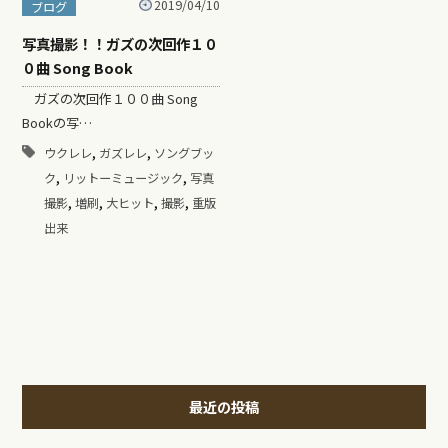
2019/04/10
ブログ
写真撮影！！ガズの次回作１０
０曲 Song Book
ガズの次回作１００曲 Song
Bookの写…
,
,
ウクレレ
ガズレレ
ソングブッ
,
,
ク
リットーミュージック
写真
,
,
,
,
撮影
増刷
大ヒット
撮影
重版
出来
最近の投稿