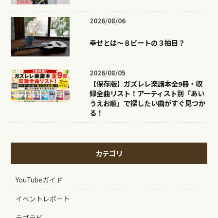
2026/08/06
幸せとは〜８ビートの３拍目？
2026/08/05
【保存版】ガズレレ楽譜本全9冊・収
録全曲リスト！アーティスト別「あい
うえお順」で探したい曲がすぐ見つか
る！
カテゴリ
YouTubeガイド
イベントレポート
テブラビ