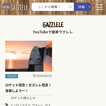
詳細
GAZZLELE
YouTubeで簡単ウクレレ
2020/05/31
ブログ
ロケット信念！ガズレレ信念！
音楽しようー！
ロケット飛んじゃ…
,
,
イーロンマスク
ウクレレ
ガズ