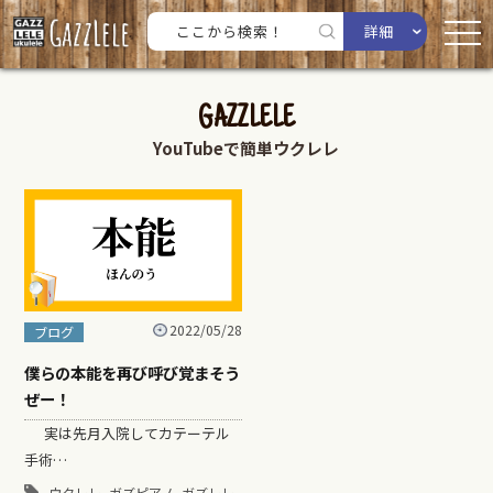
詳細
GAZZLELE
YouTubeで簡単ウクレレ
2022/05/28
ブログ
僕らの本能を再び呼び覚まそう
ぜー！
実は先月入院してカテーテル
手術…
,
,
,