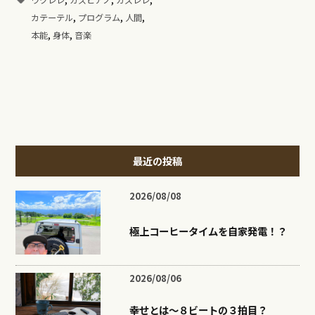
ウクレレ
ガズピアノ
ガズレレ
,
,
,
カテーテル
プログラム
人間
,
,
本能
身体
音楽
最近の投稿
2026/08/08
極上コーヒータイムを自家発電！？
2026/08/06
幸せとは〜８ビートの３拍目？