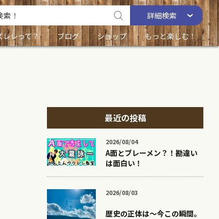
詳細
検索
ズレレって？
ブログ
ショップ
もっと楽しむ！
最近の投稿
2026/08/04
A面とブレーメン？！勘違い
は面白い！
2026/08/03
歴史の正体は〜今この瞬間。