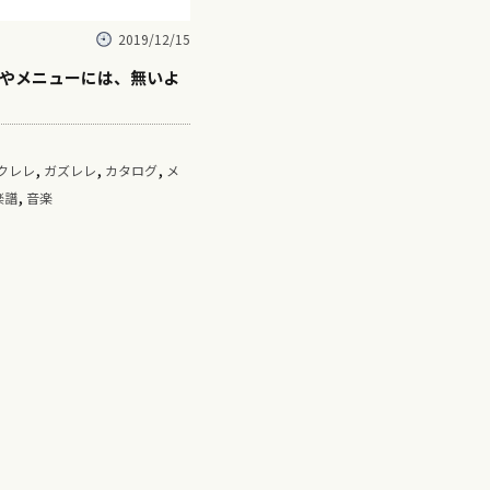
2019/12/15
やメニューには、無いよ
,
,
,
クレレ
ガズレレ
カタログ
メ
,
楽譜
音楽